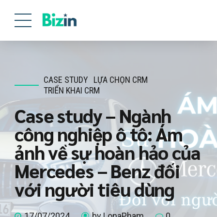
CASE STUDY
LỰA CHỌN CRM
TRIỂN KHAI CRM
Case study – Ngành
công nghiệp ô tô: Ám
ảnh về sự hoàn hảo của
Mercedes – Benz đối
với người tiêu dùng
17/07/2024
by LonaPham
0