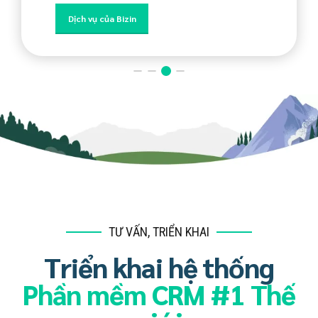
Đánh giá nhanh
World #1 CRM
Dịch vụ của Bizin
Giải pháp chuyên ngành
TƯ VẤN, TRIỂN KHAI
Triển khai hệ thống
Phần mềm CRM #1 Thế