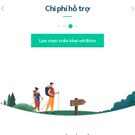
3
8
Chi phí tiếp cận khách hàng
4
9
5
0
Lựa chọn triển khai với Bizin
6
7
8
9
0