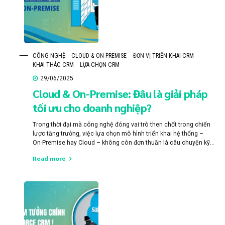
CÔNG NGHỆ
CLOUD & ON-PREMISE
ĐƠN VỊ TRIỂN KHAI CRM
KHAI THÁC CRM
LỰA CHỌN CRM
29/06/2025
Cloud & On-Premise: Đâu là giải pháp
tối ưu cho doanh nghiệp?
Trong thời đại mà công nghệ đóng vai trò then chốt trong chiến
lược tăng trưởng, việc lựa chọn mô hình triển khai hệ thống –
On-Premise hay Cloud – không còn đơn thuần là câu chuyện kỹ
thuật. Đó là một quyết định ảnh hưởng trực tiếp đến khả năng
Read more
vận hành, chi phí...