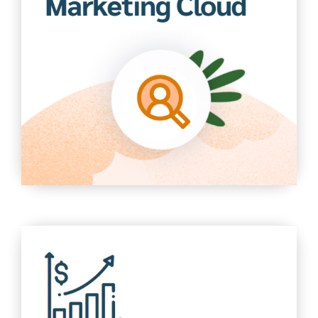
Marketing Cloud
Thu hút khách hàng theo những cách thức mới với
thông điệp phù hợp có được từ việc kết nối và phân
tích dữ liệu người tiêu dùng trên các nền tảng khác
nhau
Tìm hiểu thêm