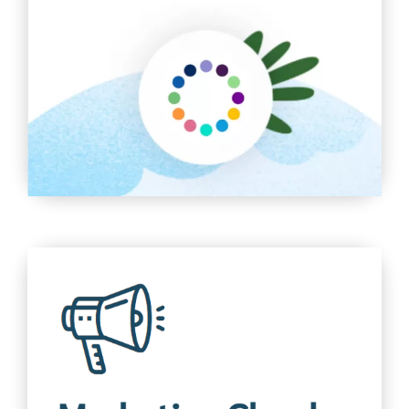
Customer 360
Hợp nhất các bộ phận tiếp thị, bán hàng, thương mại,
dịch vụ và CNTT của doanh nghiệp với dữ liệu được
chia sẻ và khai thác trên một nền tảng CRM tích hợp
Tìm hiểu thêm