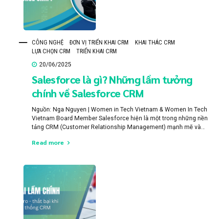
CÔNG NGHỆ
ĐƠN VỊ TRIỂN KHAI CRM
KHAI THÁC CRM
LỰA CHỌN CRM
TRIỂN KHAI CRM
20/06/2025
Salesforce là gì? Những lầm tưởng
chính về Salesforce CRM
Nguồn: Nga Nguyen | Women in Tech Vietnam & Women In Tech
Vietnam Board Member Salesforce hiện là một trong những nền
tảng CRM (Customer Relationship Management) mạnh mẽ và
phổ biến nhất toàn cầu, được hơn 150.000 doanh nghiệp và tập
Read more
đoàn trên khắp thế giới tin dùng. Là hệ thống phần mềm tiên...