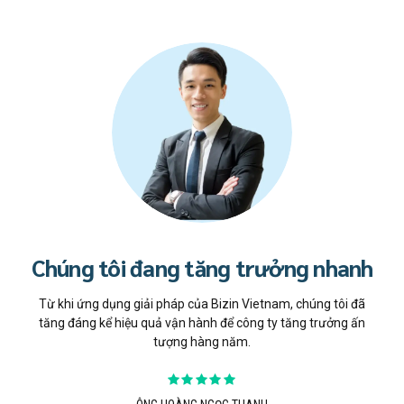
Giải pháp thay đổi cuộc chơi!
anh
Giải pháp của Bizin Vietnam thực sự là một công cụ thay đổi
 đã
Đây
cuộc chơi giúp chúng tôi giải quyết nút thắt cản trở tăng
 ấn
toà
trưởng của công ty bấy lâu nay. giờ chúng tôi có thể tăng
gỡ b
trưởng trên 150% hàng năm