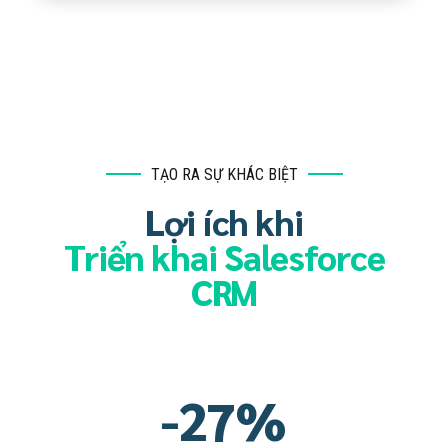
0
1
2
TẠO RA SỰ KHÁC BIỆT
3
Lợi ích khi
4
Triển khai Salesforce
CRM
0
5
1
6
-
2
7
%