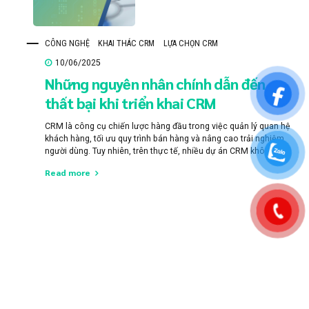
CÔNG NGHỆ
KHAI THÁC CRM
LỰA CHỌN CRM
10/06/2025
Những nguyên nhân chính dẫn đến
thất bại khi triển khai CRM
CRM là công cụ chiến lược hàng đầu trong việc quản lý quan hệ
khách hàng, tối ưu quy trình bán hàng và nâng cao trải nghiệm
người dùng. Tuy nhiên, trên thực tế, nhiều dự án CRM không đạt
kỳ vọng không phải vì công cụ kém chất lượng, mà do sai lệch
Read more
trong...