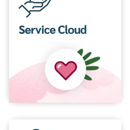
Service Cloud
Cung cấp các công cụ để xử lý tình huống, cơ sở dữ
liệu, hỗ trợ đa kênh, tự động hóa và phân tích, cho
phép khách hàng trải nghiệm dịch vụ chăm sóc đặc
biệt
Tìm hiểu thêm