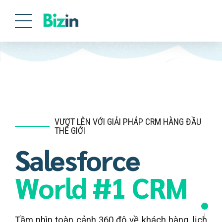
VƯỢT LÊN VỚI GIẢI PHÁP CRM HÀNG ĐẦU
THẾ GIỚI
TĂNG TỐC MỞ RỘNG BÁN HÀNG
KHÁCH HÀNG CẦN ĐƯỢC ĐỐI XỬ
Salesforce
Thông minh
Như là
World #1 CRM
hơn
Bạn tâm giao
Tốc độ hơn
Tầm nhìn toàn cảnh 360 độ về khách hàng, lịch