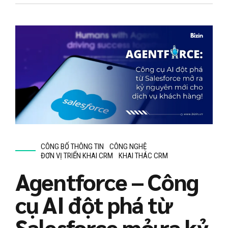
CÔNG BỐ THÔNG TIN
CÔNG NGHỆ
ĐƠN VỊ TRIỂN KHAI CRM
KHAI THÁC CRM
Agentforce – Công
cụ AI đột phá từ
Salesforce mở ra kỷ