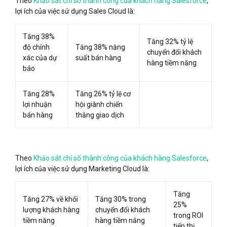
Theo
Khảo sát chỉ số thành công của khách hàng Salesforce
,
lợi ích của việc sử dụng Sales Cloud là:
Tăng 38%
Tăng 32% tỷ lệ
độ chính
Tăng 38% năng
chuyển đổi khách
xác của dự
suất bán hàng
hàng tiềm năng
báo
Tăng 28%
Tăng 26% tỷ lệ cơ
lợi nhuận
hội giành chiến
bán hàng
thắng giao dịch
Theo
Khảo sát chỉ số thành công của khách hàng Salesforce
,
lợi ích của việc sử dụng Marketing Cloud là:
Tăng
Tăng 27% về khối
Tăng 30% trong
25%
lượng khách hàng
chuyển đổi khách
trong ROI
tiềm năng
hàng tiềm năng
tiếp thị